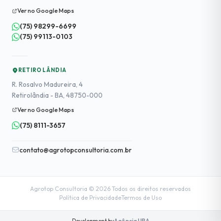
Ver no Google Maps
(75) 98299-6699
(75) 99113-0103
RETIROLÂNDIA
R. Rosalvo Madureira, 4
Retirolândia - BA, 48750-000
Ver no Google Maps
(75) 8111-3657
contato@agrotopconsultoria.com.br
Agrotop Consultoria © 2026 Todos os direitos reservados
Política de Privacidade
Termos de Uso
Development by
Agência UBA